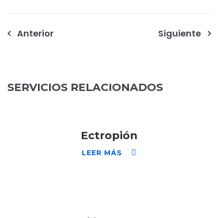
Navegación
Anterior
Siguiente
de
entradas
SERVICIOS RELACIONADOS
Ectropión
LEER MÁS